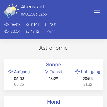
Altenstadt
09.08.2026 02:55
06:03
01:11
18%
20:54
19:12
Mehr
Astronomie
Sonne
Aufgang
Transit
Untergang
06:03
13:29
20:54
05:25
21:32
Mond